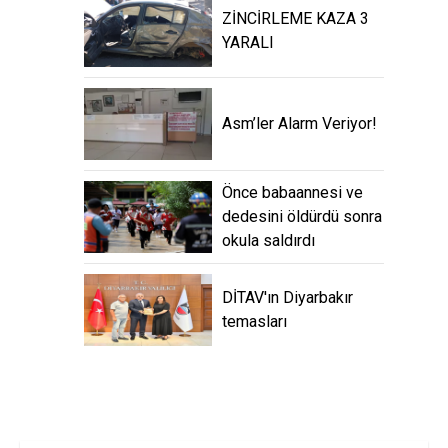
ZİNCİRLEME KAZA 3
YARALI
Asm’ler Alarm Veriyor!
Önce babaannesi ve
dedesini öldürdü sonra
okula saldırdı
DİTAV'ın Diyarbakır
temasları