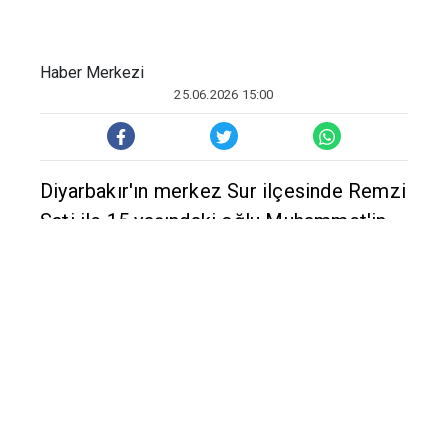
Haber Merkezi
25.06.2026 15:00
Diyarbakır'ın merkez Sur ilçesinde Remzi
Sati ile 15 yaşındaki oğlu Muhammet'in
yanmış kamyonette cansız bedenlerinin
bulunmasına ilişkin görülen dava, 3
Kasım'a ertelendi.
Diyarbakır 7. Ağır Ceza Mahkemesinde
görülen ikinci duruşmada, 6 tanık ile
tarafların avukatları hazır bulundu.