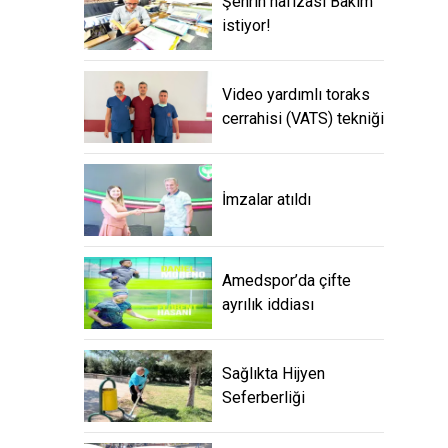
Şehrin hafızası Bakım
istiyor!
Video yardımlı toraks
cerrahisi (VATS) tekniği
İmzalar atıldı
Amedspor’da çifte
ayrılık iddiası
Sağlıkta Hijyen
Seferberliği