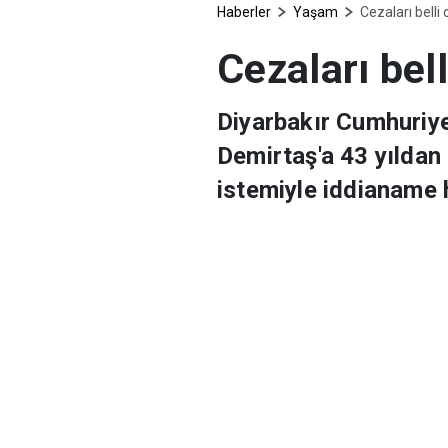
Haberler
Yaşam
Cezaları belli 
Cezaları bell
Diyarbakır Cumhuriy
Demirtaş'a 43 yıldan 
istemiyle iddianame 
Haber Merkezi
Demirtaş ve Yüksekdağ ha
Mahkemelerine sunuldu. D
iddianamede, şüphelinin 
olduğu, bu kapsamda örgüt