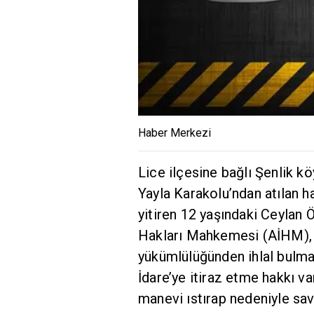
Haber Merkezi
Lice ilçesine bağlı Şenlik k
Yayla Karakolu’ndan atılan 
yitiren 12 yaşındaki Ceylan 
Hakları Mahkemesi (AİHM), 
yükümlülüğünden ihlal bulmad
İdare’ye itiraz etme hakkı v
manevi ıstırap nedeniyle s