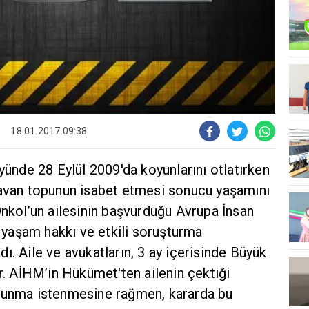
18.01.2017 09:38
öyünde 28 Eylül 2009'da koyunlarını otlatırken
havan topunun isabet etmesi sonucu yaşamını
Önkol’un ailesinin başvurduğu Avrupa İnsan
yaşam hakkı ve etkili soruşturma
ı. Aile ve avukatların, 3 ay içerisinde Büyük
ar. AİHM’in Hükümet'ten ailenin çektiği
avunma istenmesine rağmen, kararda bu