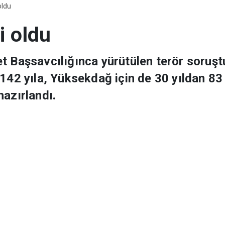
oldu
i oldu
et Başsavcılığınca yürütülen terör soru
142 yıla, Yüksekdağ için de 30 yıldan 83 
hazırlandı.
18.01.2017 09:43
kkında hazırlanan iddianameler, Ağır Ceza
emirtaş hakkında tanzim edilen
PKK/KCK terör örgütünün yöneticisi
ün "siyasi alan merkezi sorumlusu" olarak