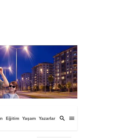
an
Eğitim
Yaşam
Yazarlar
a
Magazin
Arşiv