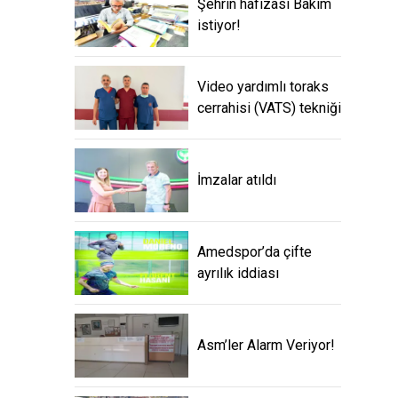
Şehrin hafızası Bakım
istiyor!
Video yardımlı toraks
cerrahisi (VATS) tekniği
İmzalar atıldı
Amedspor’da çifte
ayrılık iddiası
Asm’ler Alarm Veriyor!