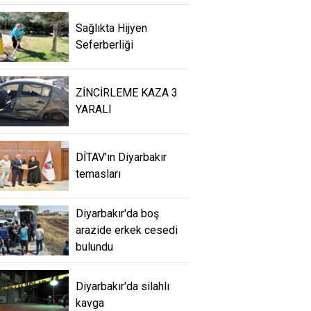
Sağlıkta Hijyen
Seferberliği
ZİNCİRLEME KAZA 3
YARALI
DİTAV'ın Diyarbakır
temasları
Diyarbakır'da boş
arazide erkek cesedi
bulundu
Diyarbakır'da silahlı
kavga