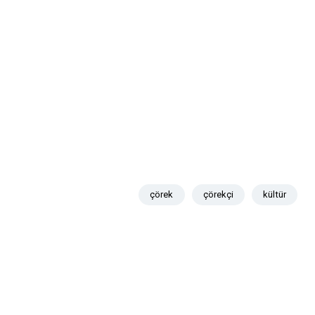
çörek
çörekçi
kültür