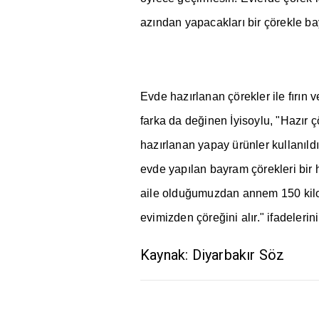
az
ı
ndan yapacaklar
ı
bir çörekle b
Evde haz
ı
rlanan çörekler ile f
ı
r
ı
n v
farka da de
ğ
inen
İ
yisoylu, "Haz
ı
r 
haz
ı
rlanan yapay ürünler kullan
ı
ld
evde yap
ı
lan bayram çörekleri bir 
aile oldu
ğ
umuzdan annem 150 kil
evimizden çöre
ğ
ini al
ı
r." ifadelerin
Kaynak: Diyarbakır Söz