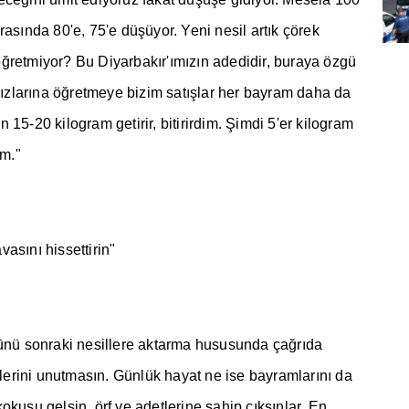
ras
ı
nda 80'e, 75'e dü
ş
üyor. Yeni nesil art
ı
k çörek
ö
ğ
retmiyor? Bu Diyarbak
ı
r'
ı
m
ı
z
ı
n adedidir, buraya özgü
k
ı
zlar
ı
na ö
ğ
retmeye bizim sat
ış
lar her bayram daha da
 15-20 kilogram getirir, bitirirdim.
Ş
imdi 5'er kilogram
m."
avas
ı
n
ı
hissettirin"
rünü sonraki nesillere aktarma hususunda ça
ğ
r
ı
da
rlerini unutmas
ı
n. Günlük hayat ne ise bayramlar
ı
n
ı
da
okusu gelsin, örf ve adetlerine sahip ç
ı
ks
ı
nlar. En