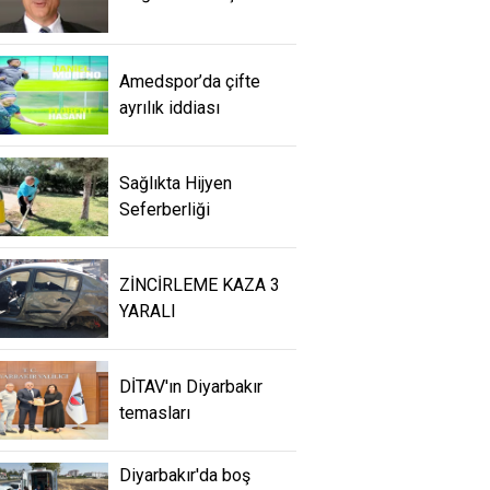
Amedspor’da çifte
ayrılık iddiası
Sağlıkta Hijyen
Seferberliği
ZİNCİRLEME KAZA 3
YARALI
DİTAV'ın Diyarbakır
temasları
Diyarbakır'da boş