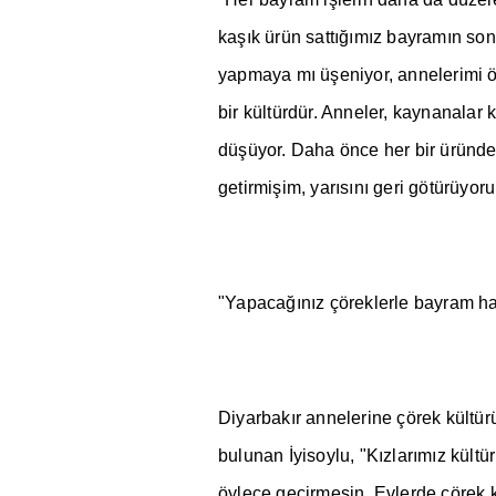
ka
şı
k ürün satt
ığı
m
ı
z bayram
ı
n son
yapmaya m
ı
ü
ş
eniyor, annelerimi 
bir kültürdür. Anneler, kaynanalar 
dü
ş
üyor. Daha önce her bir üründen
getirmi
ş
im, yar
ı
s
ı
n
ı
geri götürüyoru
"Yapaca
ğı
n
ı
z çöreklerle bayram h
Diyarbak
ı
r annelerine çörek kültü
bulunan
İ
yisoylu, "K
ı
zlar
ı
m
ı
z kültü
öylece geçirmesin. Evlerde çörek k