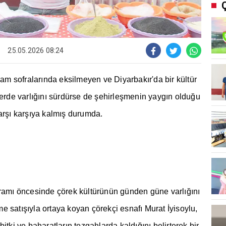
25.05.2026 08:24
ram sofralar
ı
nda eksilmeyen ve Diyarbak
ı
r'da bir kültür
erde varl
ığı
n
ı
sürdürse de
ş
ehirle
ş
menin yayg
ı
n oldu
ğ
u
ar
şı
kar
şı
ya kalm
ış
durumda.
ram
ı
öncesinde çörek kültürünün günden güne varl
ığı
n
ı
me sat
ışı
yla ortaya koyan çörekçi esnaf
ı
Murat
İ
yisoylu,
 bitki ve baharatlar
ı
n tezgahlarda kald
ığı
n
ı
belirterek bir