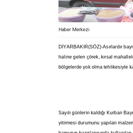
Haber Merkezi
D
İ
YARBAKIR(SÖZ)-As
ı
rlard
ı
r bay
haline gelen çörek, k
ı
rsal mahallel
bölgelerde yok olma tehlikesiyle k
Say
ı
l
ı
günlerin kald
ığı
Kurban Bay
yitirmesi durumunu yap
ı
lan malze
hamurun haz
ı
rlan
ışı
nda kullan
ı
lan