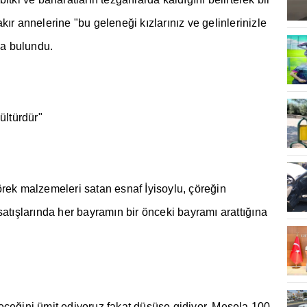
ak
ı
r annelerine "bu gelene
ğ
i k
ı
zlar
ı
n
ı
z ve gelinlerinizle
a bulundu.
ültürdür"
çörek malzemeleri satan esnaf
İ
yisoylu, çöre
ğ
in
sat
ış
lar
ı
nda her bayram
ı
n bir önceki bayram
ı
aratt
ığı
na
lece
ğ
ini ümit ediyoruz fakat dü
ş
ü
ş
e gidiyor. Mesela 100