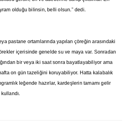
ayram oldu
ğ
u bilinsin, belli olsun." dedi.
eya pastane ortamlar
ı
nda yap
ı
lan çöre
ğ
in aras
ı
ndaki
çörekler içerisinde genelde su ve maya var. Sonradan
ığı
ndan bir veya iki saat sonra bayatlayabiliyor ama
hafta on gün tazeli
ğ
ini koruyabiliyor. Hatta kalabal
ı
k
ograml
ı
k le
ğ
ende haz
ı
rlar, karde
ş
lerin tamam
ı
gelir
i kulland
ı
.