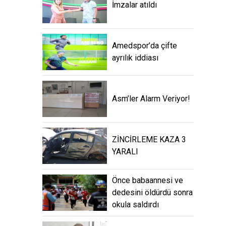
İmzalar atıldı
Amedspor’da çifte
ayrılık iddiası
Asm’ler Alarm Veriyor!
ZİNCİRLEME KAZA 3
YARALI
Önce babaannesi ve
dedesini öldürdü sonra
okula saldırdı