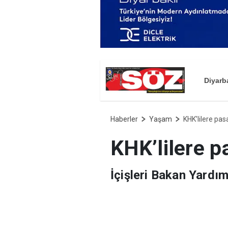
Diyarb
Haberler
Yaşam
KHK’lilere pasa
KHK’lilere p
İçişleri Bakan Yardım
Adalet Bakanlığı'nın 
çıkacaktır’ dedi.