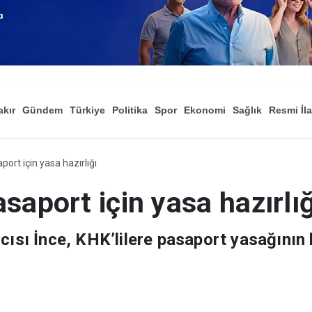
akır
Gündem
Türkiye
Politika
Spor
Ekonomi
Sağlık
Resmi İl
Düny
port için yasa hazırlığı
asaport için yasa hazırlığ
cısı İnce, KHK’lilere pasaport yasağının ka
bir çalışması olduğunu belirterek, ‘Yargı 