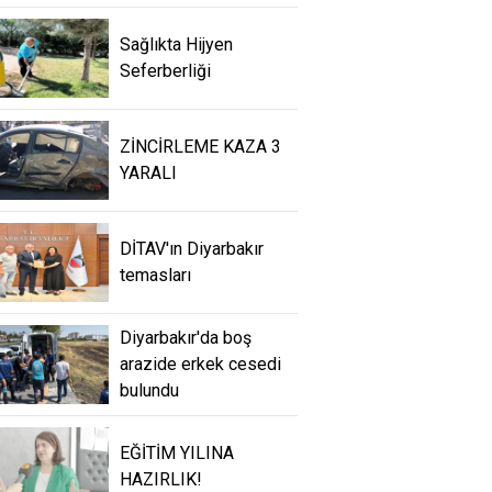
Sağlıkta Hijyen
Seferberliği
ZİNCİRLEME KAZA 3
YARALI
DİTAV'ın Diyarbakır
temasları
Diyarbakır'da boş
arazide erkek cesedi
bulundu
EĞİTİM YILINA
HAZIRLIK!