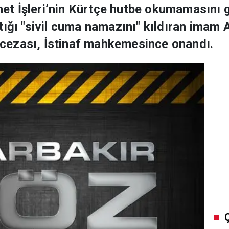
t İşleri’nin Kürtçe hutbe okumamasını g
tığı "sivil cuma namazını" kıldıran imam 
is cezası, İstinaf mahkemesince onandı.