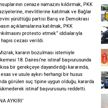
nsuplarının cenaze namazını kıldırmak, PKK
ziyelerine, mevlitlerine katılmak ve Bağlar
evini yürüttüğü partisi Barış ve Demokrasi
 basın açıklamalarına katılmak, PKK
ıkılmasını protesto etmek” iddialarıyla
 hapis cezası verildi.
Mızrak, kararın bozulması istemiyle
emesi 18. Dairesi’ne istinaf başvurusunda
kısa bir gerekçeye dayandırdığı kararında,
esas ve usule aykırı herhangi bir husus
nda görülen suç tipine uygun olduğu, kararda
hükmederek istinaf başvurusunu reddetti.
NA AYKIRI'