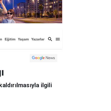
an
Eğitim
Yaşam
Yazarlar
a
Magazin
Arşiv
ı
ldırılmasıyla ilgili
paketi içerisinde