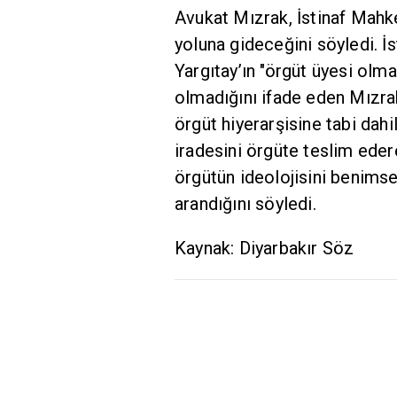
Avukat Mızrak, İstinaf Mahke
yoluna gideceğini söyledi. İ
Yargıtay’ın "örgüt üyesi olma
olmadığını ifade eden Mızrak,
örgüt hiyerarşisine tabi dah
iradesini örgüte teslim eder
örgütün ideolojisini benimse
arandığını söyledi.
Kaynak: Diyarbakır Söz