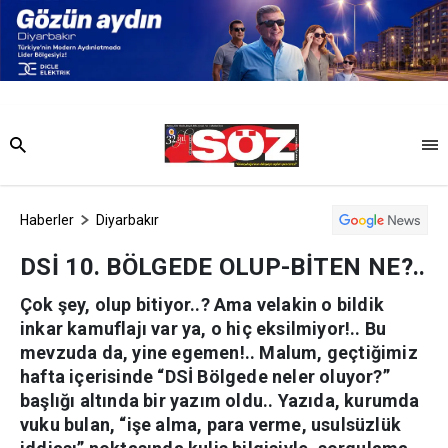
Haberler
Diyarbakır
DSİ 10. BÖLGEDE OLUP-BİTEN NE?..
Çok şey, olup bitiyor..? Ama velakin o bildik
inkar kamuflajı var ya, o hiç eksilmiyor!.. Bu
mevzuda da, yine egemen!.. Malum, geçtiğimiz
hafta içerisinde “DSİ Bölgede neler oluyor?”
başlığı altında bir yazım oldu.. Yazıda, kurumda
vuku bulan, “işe alma, para verme, usulsüzlük