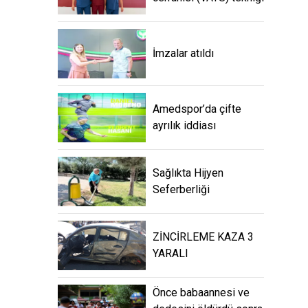
İmzalar atıldı
Amedspor’da çifte
ayrılık iddiası
Sağlıkta Hijyen
Seferberliği
ZİNCİRLEME KAZA 3
YARALI
Önce babaannesi ve