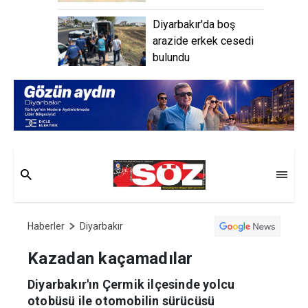
Diyarbakır'da boş
arazide erkek cesedi
bulundu
Haberler
Diyarbakır
Kazadan kaçamadılar
Diyarbakır'ın Çermik ilçesinde yolcu
otobüsü ile otomobilin sürücüsü