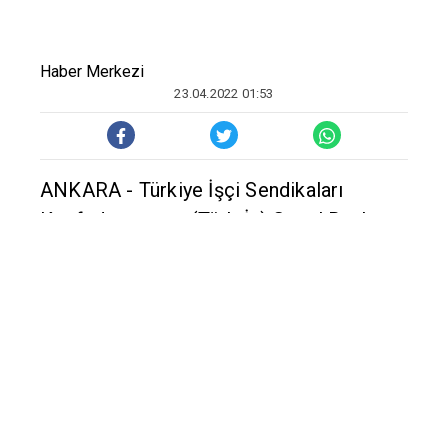
Haber Merkezi
23.04.2022 01:53
ANKARA - Türkiye İşçi Sendikaları
Konfederasyonu (Türk-İş) Genel Başkanı
Ergün Atalay, asgari ücret ile emekli
maaşlarına yapılan zammın eridiğini
belirterek "Yılın ortasında emekliyle, dar
ve sabit gelirliyle, asgari ücretliyle ilgili
müspet bir şey demek durumundalar."
dedi.