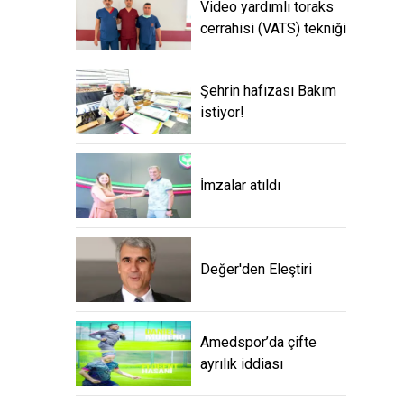
Video yardımlı toraks
cerrahisi (VATS) tekniği
Şehrin hafızası Bakım
istiyor!
İmzalar atıldı
Değer'den Eleştiri
Amedspor’da çifte ayrılık
iddiası