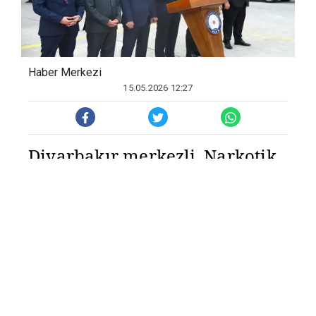
Haber Merkezi
15.05.2026 12:27
Diyarbakır merkezli, Narkotik
suçlarla mücadele kapsamında
uzun süredir sürdürülen teknik
ve fiziki takibin ardından
düğmeye basıldı. Sabahın
erken saatlerinde özel harekat