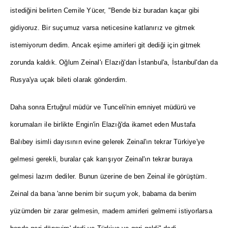
istediğini belirten Cemile Yücer, "Bende biz buradan kaçar gibi
gidiyoruz. Bir suçumuz varsa neticesine katlanırız ve gitmek
istemiyorum dedim. Ancak eşime amirleri git dediği için gitmek
zorunda kaldık. Oğlum Zeinal'ı Elazığ'dan İstanbul'a, İstanbul'dan da
Rusya'ya uçak bileti olarak gönderdim.
Daha sonra Ertuğrul müdür ve Tunceli'nin emniyet müdürü ve
korumaları ile birlikte Engin'in Elazığ'da ikamet eden Mustafa
Balıbey isimli dayısının evine gelerek Zeinal'ın tekrar Türkiye'ye
gelmesi gerekli, buralar çak karışıyor Zeinal'ın tekrar buraya
gelmesi lazım dediler. Bunun üzerine de ben Zeinal ile görüştüm.
Zeinal da bana 'anne benim bir suçum yok, babama da benim
yüzümden bir zarar gelmesin, madem amirleri gelmemi istiyorlarsa