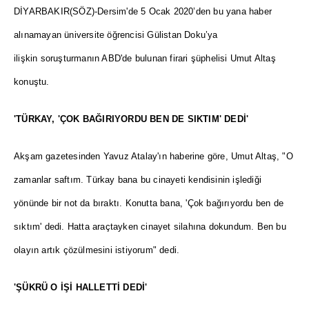
DİYARBAKIR(SÖZ)-Dersim'de 5 Ocak 2020’den bu yana haber
alınamayan üniversite öğrencisi Gülistan Doku’ya
ilişkin soruşturmanın ABD'de bulunan firari şüphelisi Umut Altaş
konuştu.
'TÜRKAY, 'ÇOK BAĞIRIYORDU BEN DE SIKTIM' DEDİ'
Akşam gazetesinden Yavuz Atalay'ın haberine göre, Umut Altaş, "O
zamanlar saftım. Türkay bana bu cinayeti kendisinin işlediği
yönünde bir not da bıraktı. Konutta bana, 'Çok bağırıyordu ben de
sıktım' dedi. Hatta araçtayken cinayet silahına dokundum. Ben bu
olayın artık çözülmesini istiyorum" dedi.
'ŞÜKRÜ O İŞİ HALLETTİ DEDİ'