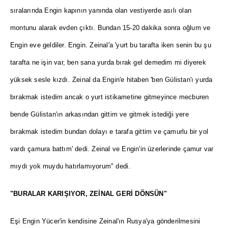
sıralarında Engin kapının yanında olan vestiyerde asılı olan
montunu alarak evden çıktı. Bundan 15-20 dakika sonra oğlum ve
Engin eve geldiler. Engin. Zeinal'a 'yurt bu tarafta iken senin bu şu
tarafta ne işin var, ben sana yurda bırak gel demedim mi diyerek
yüksek sesle kızdı. Zeinal da Engin'e hitaben 'ben Gülistan'ı yurda
bırakmak istedim ancak o yurt istikametine gitmeyince mecburen
bende Gülistan'ın arkasından gittim ve gitmek istediği yere
bırakmak istedim bundan dolayı e tarafa gittim ve çamurlu bir yol
vardı çamura battım' dedi. Zeinal ve Engin'in üzerlerinde çamur var
mıydı yok muydu hatırlamıyorum" dedi.
"BURALAR KARIŞIYOR, ZEİNAL GERİ DÖNSÜN"
Eşi Engin Yücer'in kendisine Zeinal'ın Rusya'ya gönderilmesini