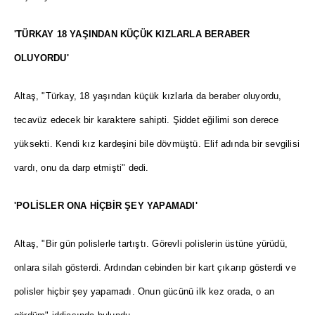
'TÜRKAY 18 YAŞINDAN KÜÇÜK KIZLARLA BERABER
OLUYORDU'
Altaş, "Türkay, 18 yaşından küçük kızlarla da beraber oluyordu,
tecavüz edecek bir karaktere sahipti. Şiddet eğilimi son derece
yüksekti. Kendi kız kardeşini bile dövmüştü. Elif adında bir sevgilisi
vardı, onu da darp etmişti" dedi.
'POLİSLER ONA HİÇBİR ŞEY YAPAMADI'
Altaş, "Bir gün polislerle tartıştı. Görevli polislerin üstüne yürüdü,
onlara silah gösterdi. Ardından cebinden bir kart çıkarıp gösterdi ve
polisler hiçbir şey yapamadı. Onun gücünü ilk kez orada, o an