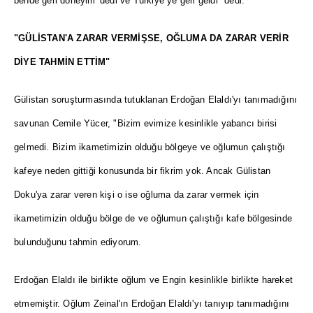
bende geri döneyim' dedi ve Türkiye ye geri geldi" dedi.
"GÜLİSTAN'A ZARAR VERMİŞSE, OĞLUMA DA ZARAR VERİR
DİYE TAHMİN ETTİM"
Gülistan soruşturmasında tutuklanan Erdoğan Elaldı'yı tanımadığını
savunan Cemile Yücer, "Bizim evimize kesinlikle yabancı birisi
gelmedi. Bizim ikametimizin olduğu bölgeye ve oğlumun çalıştığı
kafeye neden gittiği konusunda bir fikrim yok. Ancak Gülistan
Doku'ya zarar veren kişi o ise oğluma da zarar vermek için
ikametimizin olduğu bölge de ve oğlumun çalıştığı kafe bölgesinde
bulunduğunu tahmin ediyorum.
Erdoğan Elaldı ile birlikte oğlum ve Engin kesinlikle birlikte hareket
etmemiştir. Oğlum Zeinal'ın Erdoğan Elaldı'yı tanıyıp tanımadığını