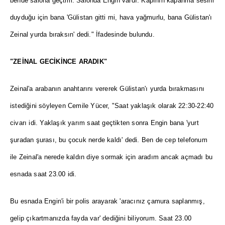
bende salona geçtim. Salonda Engin vardı. Kapının kapanma sesini
duyduğu için bana 'Gülistan gitti mi, hava yağmurlu, bana Gülistan'ı
Zeinal yurda bıraksın' dedi." İfadesinde bulundu.
"ZEİNAL GECİKİNCE ARADIK"
Zeinal'a arabanın anahtarını vererek Gülistan'ı yurda bırakmasını
istediğini söyleyen Cemile Yücer, "Saat yaklaşık olarak 22:30-22:40
civarı idi. Yaklaşık yarım saat geçtikten sonra Engin bana 'yurt
şuradan şurası, bu çocuk nerde kaldı' dedi. Ben de cep telefonum
ile Zeinal'a nerede kaldın diye sormak için aradım ancak açmadı bu
esnada saat 23.00 idi.
Bu esnada Engin'i bir polis arayarak 'aracınız çamura saplanmış,
gelip çıkartmanızda fayda var' dediğini biliyorum. Saat 23.00