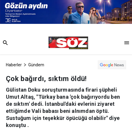
Haberler
Gündem
Çok bağırdı, sıktım öldü!
Gülistan Doku soruşturmasında firari şüpheli
Umut Altaş, "Türkay bana 'çok bağırıyordu ben
de sıktım' dedi. İstanbul'daki evlerini ziyaret
ettiğimde Vali babası beni alnımdan öptü.
Sustuğum için teşekkür öpücüğü olabilir" diye
konuştu .