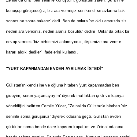
Zeinal da ona "ben seninle konuştum, görüştüm zaten. Şu an ne
konuşup görüşeceğiz, biz ara vermişiz sen kendi sınavlarına bak
sonrasına sonra bakarız' dedi. Ben de onlara 'ne oldu aranızda siz
neden ara veridiniz, neden aranız bozuldu' dedim. Onlar da ortak bir
cevap vererek 'biz birbirimizi anlamıyoruz, ilişkimize ara verme
kararı aldık' dediler" ifadelerini kullandı.
"YURT KAPANMADAN EVDEN AYRILMAK İSTEDİ"
Gülistan'ın kendisine ve oğluna hitaben 'yurt kapanmadan ben
gideyim, sorun yaşamayayım' diyerek mutfaktan çıktı ve kapıya
yöneldiğini belirten Cemile Yücer, "Zeinal'da Gülistan'a hitaben 'biz
seninle sonra görüşürüz' diyerek odasına geçti. Gülistan evden
çıktıktan sonra bende daire kapısını kapattım ve Zeinal odasına