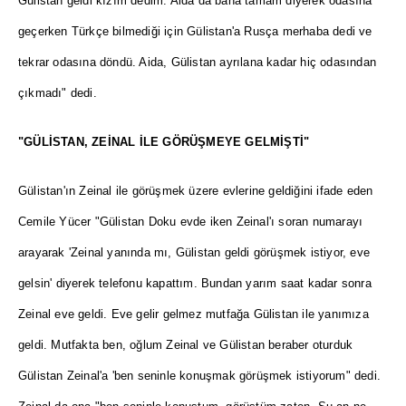
Gülistan geldi kızım dedim. Aida da bana tamam diyerek odasına
geçerken Türkçe bilmediği için Gülistan'a Rusça merhaba dedi ve
tekrar odasına döndü. Aida, Gülistan ayrılana kadar hiç odasından
çıkmadı" dedi.
"GÜLİSTAN, ZEİNAL İLE GÖRÜŞMEYE GELMİŞTİ"
Gülistan'ın Zeinal ile görüşmek üzere evlerine geldiğini ifade eden
Cemile Yücer "Gülistan Doku evde iken Zeinal'ı soran numarayı
arayarak 'Zeinal yanında mı, Gülistan geldi görüşmek istiyor, eve
gelsin' diyerek telefonu kapattım. Bundan yarım saat kadar sonra
Zeinal eve geldi. Eve gelir gelmez mutfağa Gülistan ile yanımıza
geldi. Mutfakta ben, oğlum Zeinal ve Gülistan beraber oturduk
Gülistan Zeinal'a 'ben seninle konuşmak görüşmek istiyorum" dedi.