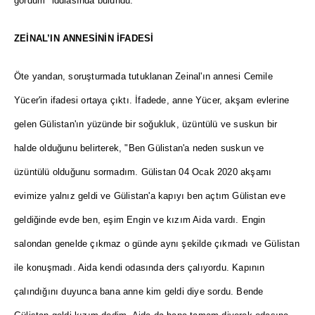
gördüm" iddiasında bulundu.
ZEİNAL’IN ANNESİNİN İFADESİ
Öte yandan, soruşturmada tutuklanan Zeinal'ın annesi Cemile
Yücer'in ifadesi ortaya çıktı. İfadede, anne Yücer, akşam evlerine
gelen Gülistan'ın yüzünde bir soğukluk, üzüntülü ve suskun bir
halde olduğunu belirterek, "Ben Gülistan'a neden suskun ve
üzüntülü olduğunu sormadım. Gülistan 04 Ocak 2020 akşamı
evimize yalnız geldi ve Gülistan'a kapıyı ben açtım Gülistan eve
geldiğinde evde ben, eşim Engin ve kızım Aida vardı. Engin
salondan genelde çıkmaz o günde aynı şekilde çıkmadı ve Gülistan
ile konuşmadı. Aida kendi odasında ders çalıyordu. Kapının
çalındığını duyunca bana anne kim geldi diye sordu. Bende