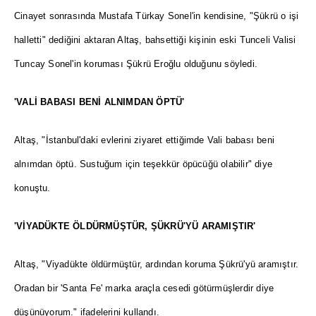
Cinayet sonrasında Mustafa Türkay Sonel'in kendisine, "Şükrü o işi
halletti" dediğini aktaran Altaş, bahsettiği kişinin eski Tunceli Valisi
Tuncay Sonel'in koruması Şükrü Eroğlu olduğunu söyledi.
'VALİ BABASI BENİ ALNIMDAN ÖPTÜ'
Altaş, "İstanbul'daki evlerini ziyaret ettiğimde Vali babası beni
alnımdan öptü. Sustuğum için teşekkür öpücüğü olabilir" diye
konuştu.
'VİYADÜKTE ÖLDÜRMÜŞTÜR, ŞÜKRÜ'YÜ ARAMIŞTIR'
Altaş, "Viyadükte öldürmüştür, ardından koruma Şükrü'yü aramıştır.
Oradan bir 'Santa Fe' marka araçla cesedi götürmüşlerdir diye
düşünüyorum." ifadelerini kullandı.