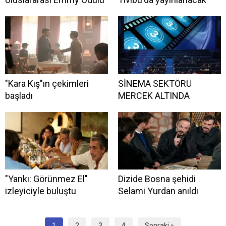
"Kara Kış"ın çekimleri
SİNEMA SEKTÖRÜ
başladı
MERCEK ALTINDA
"Yankı: Görünmez El"
Dizide Bosna şehidi
izleyiciyle buluştu
Selami Yurdan anıldı
1
2
3
4
Sonraki »