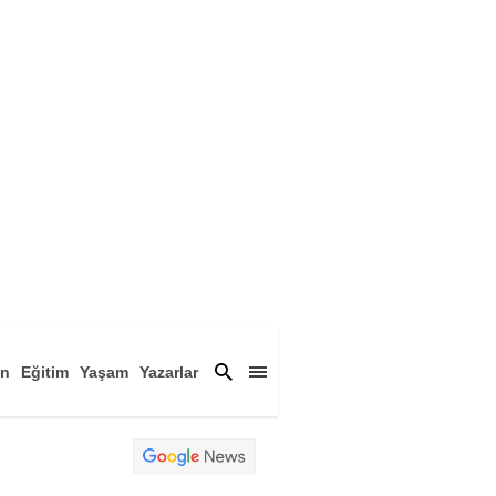
an
Eğitim
Yaşam
Yazarlar
a
Magazin
Arşiv