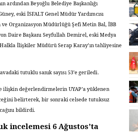
n ardından Beyoğlu Belediye Başkanlığı
 Güney, eski İSFALT Genel Müdür Yardımcısı
 ve Organizasyon Müdürlüğü Şefi Metin Bal, İBB
yon Daire Başkanı Seyfullah Demirel, eski Medya
 Halkla İlişkiler Müdürü Serap Karay’ın tahliyesine
vadaki tutuklu sanık sayısı 53’e geriledi.
e ilişkin değerlendirmelerin UYAP’a yüklenen
eğini belirterek, bir sonraki celsede tutuksuz
ağını bildirdi.
uk incelemesi 6 Ağustos’ta