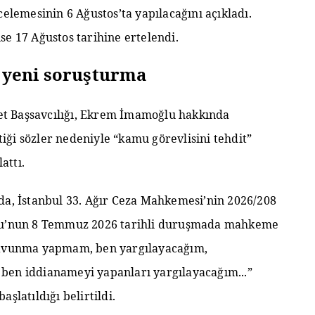
celemesinin 6 Ağustos’ta yapılacağını açıkladı.
se 17 Ağustos tarihine ertelendi.
yeni soruşturma
t Başsavcılığı, Ekrem İmamoğlu hakkında
ği sözler nedeniyle “kamu görevlisini tehdit”
attı.
da, İstanbul 33. Ağır Ceza Mahkemesi’nin 2026/208
ğlu’nun 8 Temmuz 2026 tarihli duruşmada mahkeme
 savunma yapmam, ben yargılayacağım,
ben iddianameyi yapanları yargılayacağım...”
şlatıldığı belirtildi.