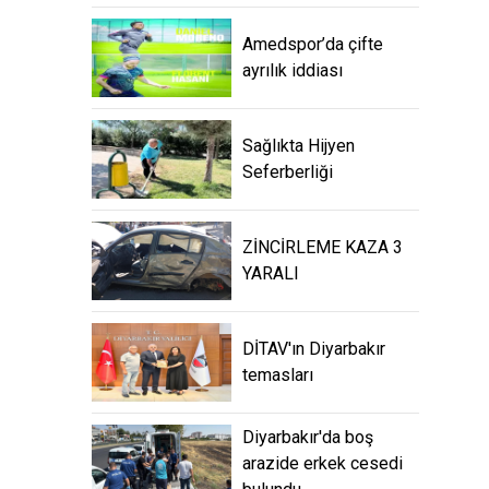
Amedspor’da çifte
ayrılık iddiası
Sağlıkta Hijyen
Seferberliği
ZİNCİRLEME KAZA 3
YARALI
DİTAV'ın Diyarbakır
temasları
Diyarbakır'da boş
arazide erkek cesedi