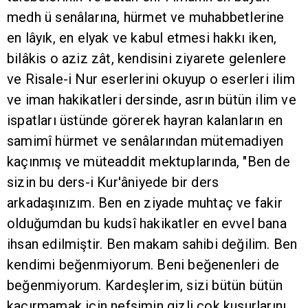
medh ü senâlarına, hürmet ve muhabbetlerine
en lâyık, en elyak ve kabul etmesi hakkı iken,
bilâkis o aziz zât, kendisini ziyarete gelenlere
ve Risale-i Nur eserlerini okuyup o eserleri ilim
ve iman hakikatleri dersinde, asrın bütün ilim ve
ispatları üstünde görerek hayran kalanların en
samimî hürmet ve senâlarından mütemadiyen
kaçınmış ve müteaddit mektuplarında, "Ben de
sizin bu ders-i Kur'âniyede bir ders
arkadaşınızım. Ben en ziyade muhtaç ve fakir
olduğumdan bu kudsî hakikatler en evvel bana
ihsan edilmiştir. Ben makam sahibi değilim. Ben
kendimi beğenmiyorum. Beni beğenenleri de
beğenmiyorum. Kardeşlerim, sizi bütün bütün
kaçırmamak için nefsimin gizli çok kusurlarını