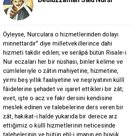
Öyleyse, Nurculara o hizmetlerinden dolayı
minnettardır" diye milletvekillerince dahi
hizmeti takdir edilen; ve serâpâ bütün Risale-i
Nur eczaları her bir nüshası, binler kelime ve
cümleleriyle o zâtın mahiyetine, hizmetine,
yirmi beş yıllık faaliyetine ve neşriyatının küllî
fâidelerine şehadet ve işaret ettikleri bir zât;
evet, işte o acz ve fakr dersini kendisine
meslek edinen ve talebelerine ders veren bir
zât, hakikat-i halde yukarıda bir derece arz
ettiğimiz o küllî hizmetlerinin neticesinde
talebelerinin ve bütün ehl-i imanın en büyük