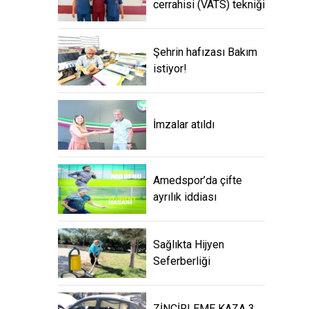
cerrahisi (VATS) tekniği
Şehrin hafızası Bakım
istiyor!
İmzalar atıldı
Amedspor’da çifte
ayrılık iddiası
Sağlıkta Hijyen
Seferberliği
ZİNCİRLEME KAZA 3