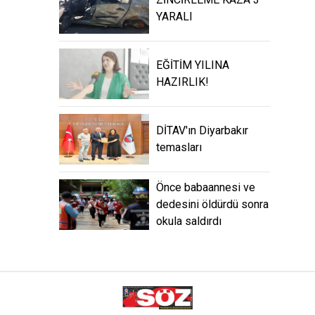
YARALI
EĞİTİM YILINA
HAZIRLIK!
DİTAV'ın Diyarbakır
temasları
Önce babaannesi ve
dedesini öldürdü sonra
okula saldırdı