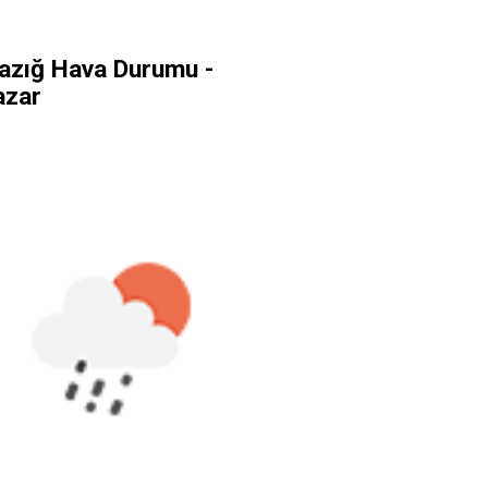
lazığ Hava Durumu -
azar