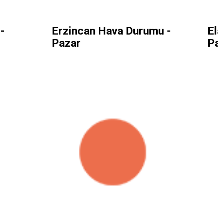
-
Erzincan Hava Durumu -
E
Pazar
P