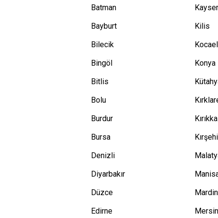
Batman
Kayser
Bayburt
Kilis
Bilecik
Kocael
Bingöl
Konya
Bitlis
Kütahy
Bolu
Kırklar
Burdur
Kırıkka
Bursa
Kırşehi
Denizli
Malaty
Diyarbakır
Manis
Düzce
Mardi
Edirne
Mersi