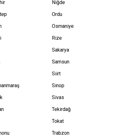
hir
Niğde
tep
Ordu
n
Osmaniye
i
Rize
Sakarya
a
Samsun
Siirt
manmaraş
Sinop
ük
Sivas
an
Tekirdağ
Tokat
monu
Trabzon