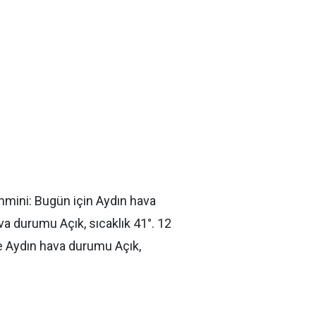
ahmini:
Bugün için Aydın hava
a durumu Açık, sıcaklık 41
°.
12
e
Aydın hava durumu Açık,