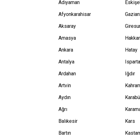
Adıyaman
Eskişe
Afyonkarahisar
Gazian
Aksaray
Giresu
Amasya
Hakkar
Ankara
Hatay
Antalya
Ispart
Ardahan
Iğdır
Artvin
Kahra
Aydın
Karab
Ağrı
Karam
Balıkesir
Kars
Bartın
Kasta