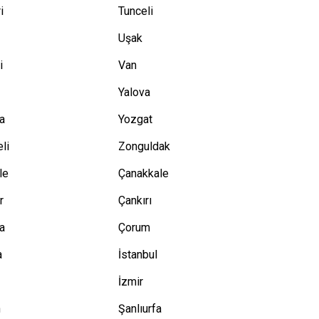
i
Tunceli
Uşak
i
Van
Yalova
a
Yozgat
eli
Zonguldak
le
Çanakkale
r
Çankırı
a
Çorum
a
İstanbul
n
İzmir
n
Şanlıurfa