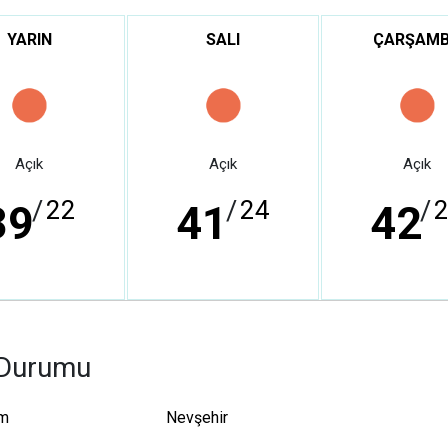
YARIN
SALI
ÇARŞAM
Açık
Açık
Açık
/
22
/
24
/
39
41
42
 Durumu
um
Nevşehir