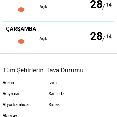
28
14
/
Açık
ÇARŞAMBA
28
14
/
Açık
Tüm Şehirlerin Hava Durumu
Adana
İzmir
Adıyaman
Şanlıurfa
Afyonkarahisar
Şırnak
Aksaray