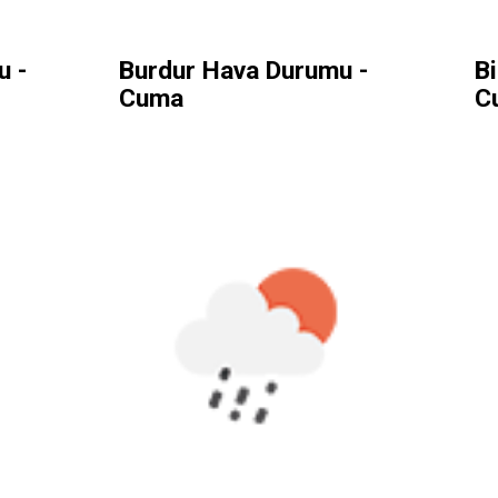
u -
Burdur Hava Durumu -
B
Cuma
C