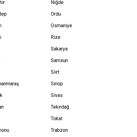
hir
Niğde
tep
Ordu
n
Osmaniye
i
Rize
Sakarya
a
Samsun
Siirt
manmaraş
Sinop
ük
Sivas
an
Tekirdağ
Tokat
monu
Trabzon