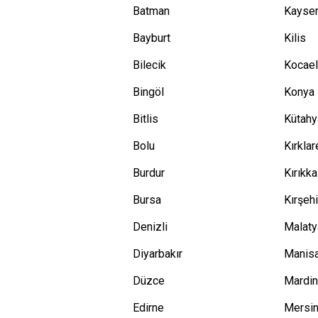
Batman
Kayser
Bayburt
Kilis
Bilecik
Kocael
Bingöl
Konya
Bitlis
Kütahy
Bolu
Kırklar
Burdur
Kırıkka
Bursa
Kırşehi
Denizli
Malaty
Diyarbakır
Manis
Düzce
Mardi
Edirne
Mersi