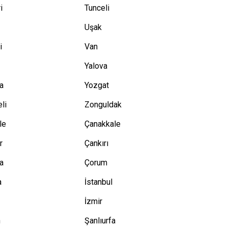
i
Tunceli
Uşak
i
Van
Yalova
a
Yozgat
eli
Zonguldak
le
Çanakkale
r
Çankırı
a
Çorum
a
İstanbul
n
İzmir
n
Şanlıurfa