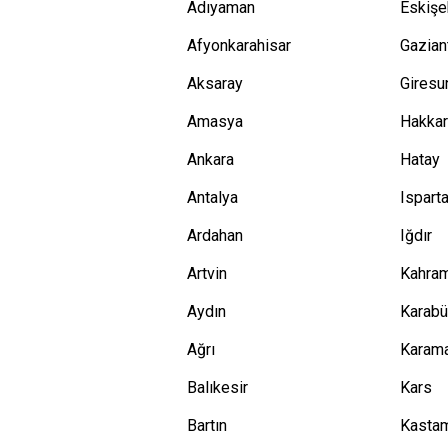
Adıyaman
Eskişe
Afyonkarahisar
Gazian
Aksaray
Giresu
Amasya
Hakkar
Ankara
Hatay
Antalya
Ispart
Ardahan
Iğdır
Artvin
Kahra
Aydın
Karab
Ağrı
Karam
Balıkesir
Kars
Bartın
Kasta