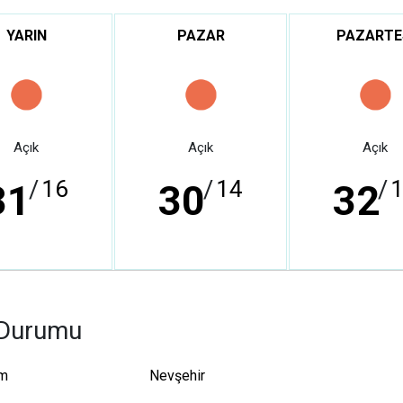
YARIN
PAZAR
PAZARTE
Açık
Açık
Açık
/
16
/
14
/
31
30
32
 Durumu
um
Nevşehir