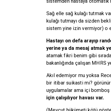
sistemden hastaya otomatik ra
Sağ elle sağ kulağı tutmak va
kulağı tutmayı da sizden bekl
sistem yine izin vermiyor) o e
Hastayı on defa arayıp ran
yerine ya da mesaj atmak ye
atamak fikri benim gibi sırada
bakanlığında çalışan MHRS yet
Akıl edemiyor mu yoksa Recep
bir itibar suikasti mi? görünür
uygulamalar ama içi bomboş
için çalışılıyor havası var.
(Mevcut hükümeti kötü göste