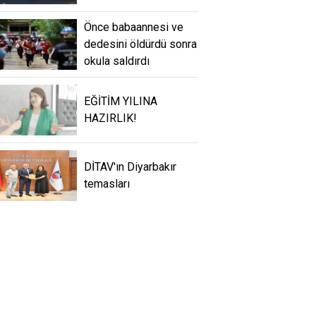
Önce babaannesi ve
dedesini öldürdü sonra
okula saldırdı
EĞİTİM YILINA
HAZIRLIK!
DİTAV'ın Diyarbakır
temasları