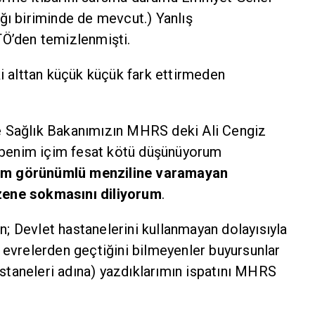
ğı biriminde de mevcut.) Yanlış
Ö’den temizlenmişti.
i alttan küçük küçük fark ettirmeden
 Sağlık Bakanımızın MHRS deki Ali Cengiz
m benim içim fesat kötü düşünüyorum
üm görünümlü menziline varamayan
düzene sokmasını diliyorum
.
an; Devlet hastanelerini kullanmayan dolayısıyla
 evrelerden geçtiğini bilmeyenler buyursunlar
hastaneleri adına) yazdıklarımın ispatını MHRS