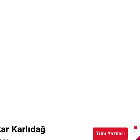
ar Karlıdağ
Tüm Yazıları
l.com