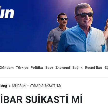
Gündem
Türkiye
Politika
Spor
Ekonomi
Sağlık
Resmi İlan
Eğ
lıdağ
MHRS Mİ – İTİBAR SUİKASTİ Mİ
İBAR SUİKASTİ Mİ