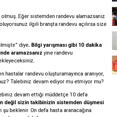
a olmuş. Eğer sistemden randevu alamazsanız
luyorsunuz ilgili branşta randevu açılırsa size
lmıştır” diye
. Bilgi yarışması gibi 10 dakika
sinde aramazsanız
yine randevu
ekleyeceksiniz.
n hastalar randevu oluşturamayınca aranıyor,
unuz? Talebiniz devam ediyor mu etmiyor mu?
ebiniz devam ettiği müddetçe 10 defa
n değil sizin takibinizin sistemden düşmesi
u beklenir. On defa hasta aranacağına