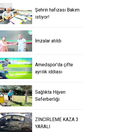
Şehrin hafızası Bakım
istiyor!
İmzalar atıldı
Amedspor’da çifte
ayrılık iddiası
Sağlıkta Hijyen
Seferberliği
ZİNCİRLEME KAZA 3
YARALI