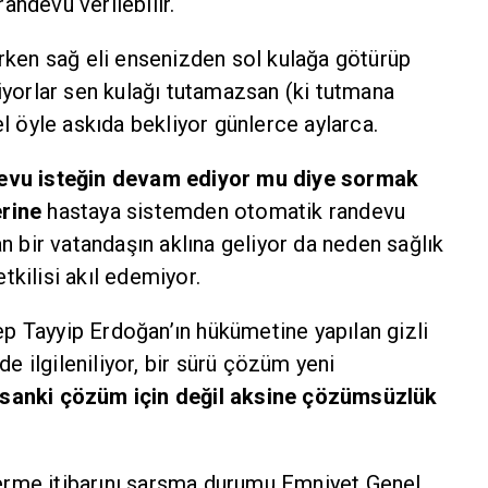
ndevu verilebilir.
rken sağ eli ensenizden sol kulağa götürüp
iyorlar sen kulağı tutamazsan (ki tutmana
l öyle askıda bekliyor günlerce aylarca.
devu isteğin devam ediyor mu diye sormak
rine
hastaya sistemden otomatik randevu
n bir vatandaşın aklına geliyor da neden sağlık
kilisi akıl edemiyor.
 Tayyip Erdoğan’ın hükümetine yapılan gizli
de ilgileniliyor, bir sürü çözüm yeni
sanki çözüm için değil aksine çözümsüzlük
rme itibarını sarsma durumu Emniyet Genel