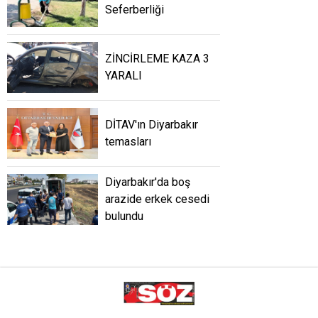
Seferberliği
ZİNCİRLEME KAZA 3
YARALI
DİTAV'ın Diyarbakır
temasları
Diyarbakır'da boş
arazide erkek cesedi
bulundu