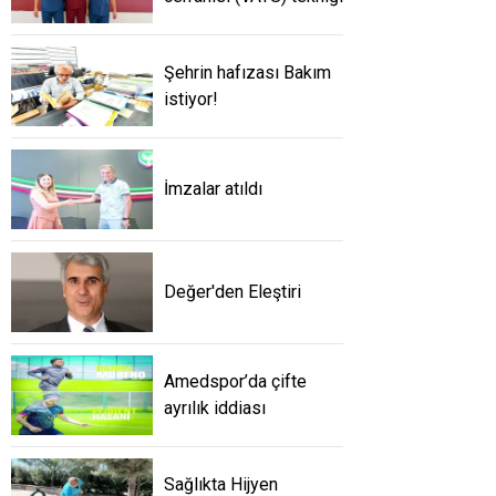
Şehrin hafızası Bakım
istiyor!
İmzalar atıldı
Değer'den Eleştiri
Amedspor’da çifte
ayrılık iddiası
Sağlıkta Hijyen