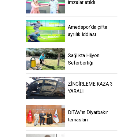
İmzalar atıldı
Amedspor’da çifte
ayrılık iddiası
Sağlıkta Hijyen
Seferberliği
ZİNCİRLEME KAZA 3
YARALI
DİTAV'ın Diyarbakır
temasları