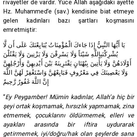
rivayetler de vardır. Yüce Allah aşağıdaki ayette
Hz. Muhammed’e (sav.) kendisine biat etmeye
gelen kadınları bazı şartları koşmasını
emretmiştir:
يَا أَيُّهَا النَّبِيُّ إِذَا جَاءكَ الْمُؤْمِنَاتُ يُبَايِعْنَكَ عَلَى أَن لَّا
يُشْرِكْنَبِاللَّهِ شَيْئاً وَلَا يَسْرِقْنَ وَلَا يَزْنِينَ وَلَا يَقْتُلْنَ
أَوْلَادَهُنَّ وَلَا يَأْتِينَ بِبُهْتَانٍ يَفْتَرِينَهُ بَيْنَ أَيْدِيهِنَّ وَأَرْجُلِهِنَّ
وَلَا يَعْصِينَكَ فِي مَعْرُوفٍ فَبَايِعْهُنَّ وَاسْتَغْفِرْ لَهُنَّ اللَّهَ
إِنَّ اللَّهَ غَفُورٌ رَّحِيمٌ
“
Ey Peygamber! Mümin kadınlar, Allah’a hiç bir
şeyi ortak koşmamak, hırsızlık yapmamak, zina
etmemek, çocuklarını öldürmemek, elleri ve
ayakları arasında bir iftira uydurarak
getirmemek, iyi/doğru/hak olan şeylerde sana