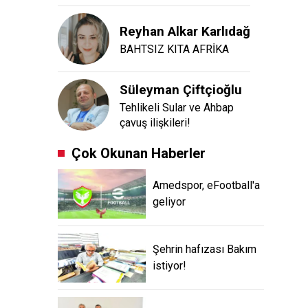
Reyhan Alkar Karlıdağ
BAHTSIZ KITA AFRİKA
Süleyman Çiftçioğlu
Tehlikeli Sular ve Ahbap
çavuş ilişkileri!
Çok Okunan Haberler
Amedspor, eFootball'a
geliyor
Şehrin hafızası Bakım
istiyor!