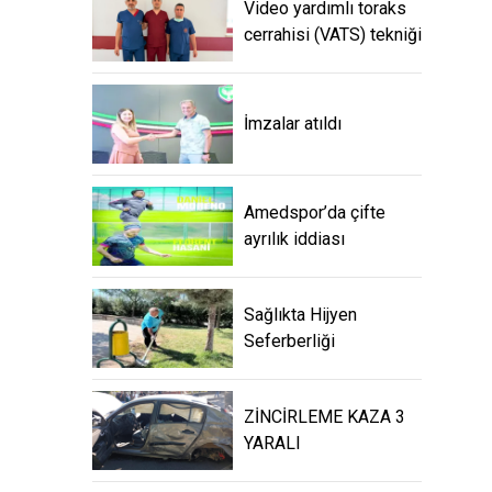
Video yardımlı toraks
cerrahisi (VATS) tekniği
İmzalar atıldı
Amedspor’da çifte
ayrılık iddiası
Sağlıkta Hijyen
Seferberliği
ZİNCİRLEME KAZA 3
YARALI