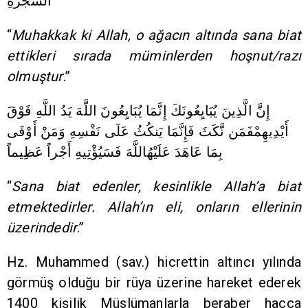
الشَّجَرَةِ
“
Muhakkak ki Allah, o ağacın altında sana biat
ettikleri sırada müminlerden hoşnut/razı
olmuştur
.”
إِنَّ الَّذِينَ يُبَايِعُونَكَ إِنَّمَا يُبَايِعُونَ اللَّهَ يَدُ اللَّهِ فَوْقَ
أَيْدِيهِمْفَمَن نَّكَثَ فَإِنَّمَا يَنكُثُ عَلَى نَفْسِهِ وَمَنْ أَوْفَى
بِمَا عَاهَدَ عَلَيْهُاللَّهَ فَسَيُؤْتِيهِ أَجْراً عَظِيماً
“
Sana biat edenler, kesinlikle Allah’a biat
etmektedirler. Allah’ın eli, onların ellerinin
üzerindedir
.”
Hz. Muhammed (sav.) hicrettin altıncı yılında
görmüş olduğu bir rüya üzerine hareket ederek
1400 kişilik Müslümanlarla beraber hacca