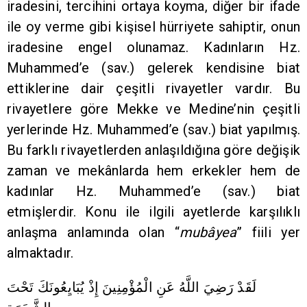
iradesini, tercihini ortaya koyma, diğer bir ifade
ile oy verme gibi kişisel hürriyete sahiptir, onun
iradesine engel olunamaz. Kadınların Hz.
Muhammed’e (sav.) gelerek kendisine biat
ettiklerine dair çeşitli rivayetler vardır. Bu
rivayetlere göre Mekke ve Medine’nin çeşitli
yerlerinde Hz. Muhammed’e (sav.) biat yapılmış.
Bu farklı rivayetlerden anlaşıldığına göre değişik
zaman ve mekânlarda hem erkekler hem de
kadınlar Hz. Muhammed’e (sav.) biat
etmişlerdir. Konu ile ilgili ayetlerde karşılıklı
anlaşma anlamında olan “
mubâyea
” fiili yer
almaktadır.
لَقَدْ رَضِيَ اللَّهُ عَنِ الْمُؤْمِنِينَ إِذْ يُبَايِعُونَكَ تَحْتَ