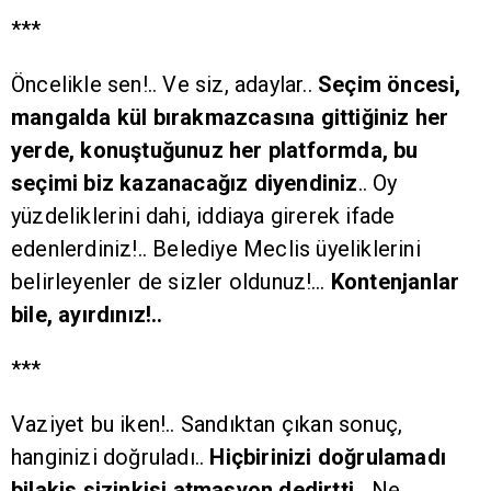
***
Öncelikle sen!.. Ve siz, adaylar..
Seçim öncesi,
mangalda kül bırakmazcasına gittiğiniz her
yerde, konuştuğunuz her platformda, bu
seçimi biz kazanacağız diyendiniz
.. Oy
yüzdeliklerini dahi, iddiaya girerek ifade
edenlerdiniz!.. Belediye Meclis üyeliklerini
belirleyenler de sizler oldunuz!…
Kontenjanlar
bile, ayırdınız!..
***
Vaziyet bu iken!.. Sandıktan çıkan sonuç,
hanginizi doğruladı..
Hiçbirinizi doğrulamadı
bilakis sizinkisi atmasyon dedirtti..
Ne