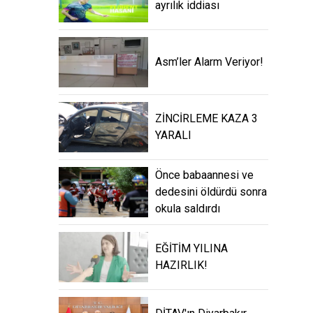
ayrılık iddiası
Asm’ler Alarm Veriyor!
ZİNCİRLEME KAZA 3
YARALI
Önce babaannesi ve
dedesini öldürdü sonra
okula saldırdı
EĞİTİM YILINA
HAZIRLIK!