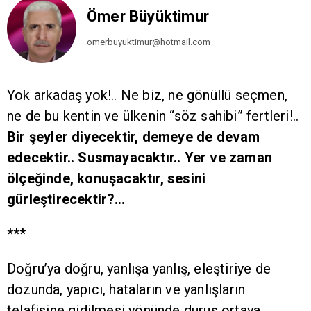
Ömer Büyüktimur
omerbuyuktimur@hotmail.com
Yok arkadaş yok!.. Ne biz, ne gönüllü seçmen,
ne de bu kentin ve ülkenin “söz sahibi” fertleri!..
Bir şeyler diyecektir, demeye de devam
edecektir.. Susmayacaktır.. Yer ve zaman
ölçeğinde, konuşacaktır, sesini
gürleştirecektir?…
***
Doğru’ya doğru, yanlışa yanlış, eleştiriye de
dozunda, yapıcı, hataların ve yanlışların
telafisine gidilmesi yönünde duruş ortaya