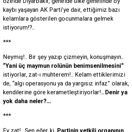
özelde Diyarbakır, genelde ülke genelinde oy
kaybı yaşayan AK Parti’ye dair, ettiğimiz bazı
kelamlara gösterilen gocunmalara gelmek
istiyorum!?..
***
Neymiş!.. Bir şey yazıp çizmeyin, konuşmayın..
“Yani üç maymun rolünün benimsenilmesini”
istiyorlar, zat-ı muhterem!.. Kelam ettiklerimizi
de, “algı operasyonu ya da yargısız infaz” olarak,
kendilerine göre kerametleştiriyorlar!.
. Denir ya
yok daha neler?…
***
Ey zat!.. Sen eğer ki,
Partinin yetkili organının