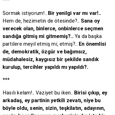
***
Sormak istiyorum!..
Bir yenilgi var mı var!..
Hem de, hezimetin de ötesinde?..
Sana oy
verecek olan, binlerce, onbinlerce seçmen
sandığa gitmiş mi gitmemiş?..
Ya da başka
partilere meyil etmiş mi, etmiş?..
En önemlisi
de, demokratik, özgür ve bağımsız,
müdahalesiz, kaygısız bir şekilde sandık
kurulup, tercihler yapıldı mı yapıldı?.
***
Hasılı kelam!.. Vaziyet bu iken..
Birisi çıkıp, ey
arkadaş, ey partinin yetkili zevatı, niye bu
böyle oldu, senin, sizin, teşkilatın, adayının,