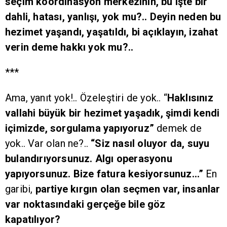
seçim koordinasyon merkezinin, bu işte bir
dahli, hatası, yanlışı, yok mu?.. Deyin neden bu
hezimet yaşandı, yaşatıldı, bi açıklayın, izahat
verin deme hakkı yok mu?..
***
Ama, yanıt yok!.. Özeleştiri de yok.. “
Haklısınız
vallahi büyük bir hezimet yaşadık, şimdi kendi
içimizde, sorgulama yapıyoruz”
demek de
yok.. Var olan ne?..
“Siz nasıl oluyor da, suyu
bulandırıyorsunuz. Algı operasyonu
yapıyorsunuz. Bize fatura kesiyorsunuz…”
En
garibi,
partiye kırgın olan seçmen var, insanlar
var noktasındaki gerçeğe bile göz
kapatılıyor?