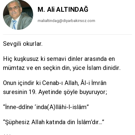
M. Ali ALTINDAĞ
malialtindag@diyarbakirsoz.com
Sevgili okurlar.
Hiç kuşkusuz ki semavi dinler arasında en
mümtaz ve en seçkin din, yüce İslam dinidir.
Onun içindir ki Cenab-ı Allah, Âl-i İmrân
suresinin 19. Ayetinde şöyle buyuruyor;
“İnne-ddîne ‘inda(A)llâhi-l-islâm”
“Şüphesiz Allah katında din İslâm’dır…”