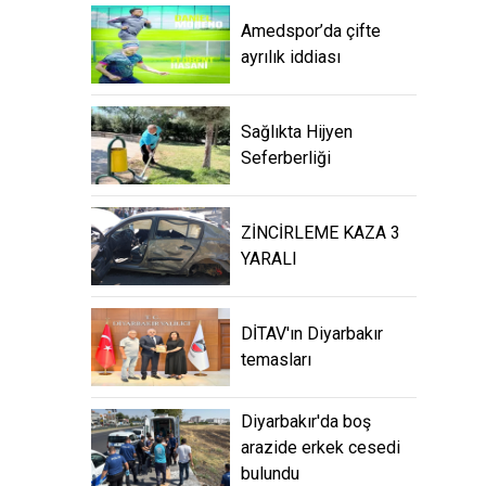
Amedspor’da çifte
ayrılık iddiası
Sağlıkta Hijyen
Seferberliği
ZİNCİRLEME KAZA 3
YARALI
DİTAV'ın Diyarbakır
temasları
Diyarbakır'da boş
arazide erkek cesedi
bulundu