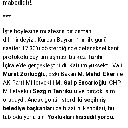
mabedidir!.
***
İşte böylesine müstesna bir zaman
dilimindeyiz.. Kurban Bayramı’nın ilk günü,
saatler 17.30’u gösterdiğinde geleneksel kent
protokolü bayramlaşması bu kez
Tarihi
İçkale
’de gerçekleştirildi. Katılım yüksekti. Vali
Murat Zorluoğlu
, Eski Bakan
M. Mehdi Eker
ile
AK Parti Milletvekili
M. Galip Ensarioğlu
, CHP
Milletvekili
Sezgin Tanrıkulu
ve birçok isim
oradaydı. Ancak gönül isterdi ki
seçilmiş
belediye başkanları
da bizatihi kendileri, bu
tabloda yer alsın.
Yoklukları hissediliyordu.