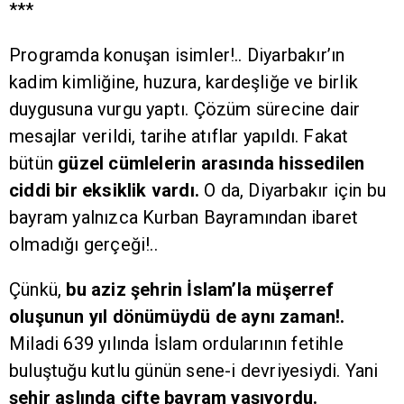
***
Programda konuşan isimler!.. Diyarbakır’ın
kadim kimliğine, huzura, kardeşliğe ve birlik
duygusuna vurgu yaptı. Çözüm sürecine dair
mesajlar verildi, tarihe atıflar yapıldı. Fakat
bütün
güzel cümlelerin arasında hissedilen
ciddi bir eksiklik vardı.
O da, Diyarbakır için bu
bayram yalnızca Kurban Bayramından ibaret
olmadığı gerçeği!..
Çünkü,
bu aziz şehrin İslam’la müşerref
oluşunun yıl dönümüydü de aynı zaman!.
Miladi 639 yılında İslam ordularının fetihle
buluştuğu kutlu günün sene-i devriyesiydi. Yani
şehir aslında çifte bayram yaşıyordu.