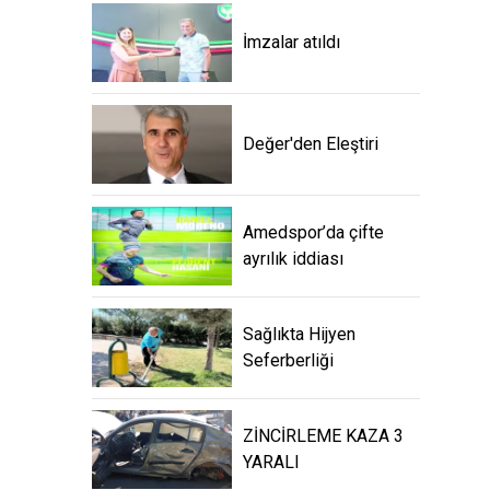
İmzalar atıldı
Değer'den Eleştiri
Amedspor’da çifte
ayrılık iddiası
Sağlıkta Hijyen
Seferberliği
ZİNCİRLEME KAZA 3
YARALI