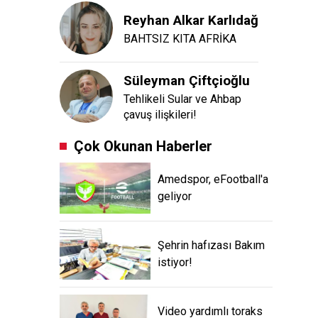
Reyhan Alkar Karlıdağ
BAHTSIZ KITA AFRİKA
Süleyman Çiftçioğlu
Tehlikeli Sular ve Ahbap
çavuş ilişkileri!
Çok Okunan Haberler
Amedspor, eFootball'a
geliyor
Şehrin hafızası Bakım
istiyor!
Video yardımlı toraks