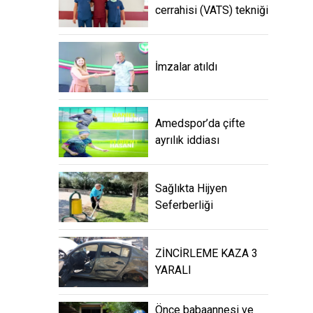
cerrahisi (VATS) tekniği
İmzalar atıldı
Amedspor’da çifte
ayrılık iddiası
Sağlıkta Hijyen
Seferberliği
ZİNCİRLEME KAZA 3
YARALI
Önce babaannesi ve